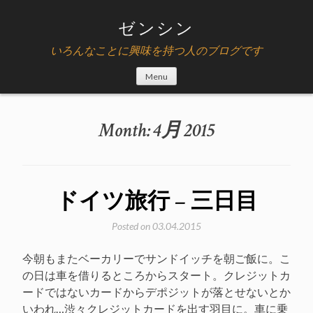
Skip
to
ゼンシン
content
いろんなことに興味を持つ人のブログです
Menu
Month:
4月 2015
ドイツ旅行 – 三日目
Posted on
03.04.2015
今朝もまたベーカリーでサンドイッチを朝ご飯に。こ
の日は車を借りるところからスタート。クレジットカ
ードではないカードからデポジットが落とせないとか
いわれ…渋々クレジットカードを出す羽目に。車に乗