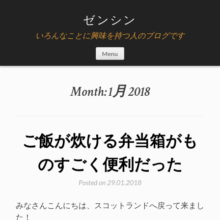
Skip
to
ゼンシン
content
いろんなことに興味を持つ人のブログです
Menu
Month:
1月 2018
ご飯が炊ける弁当箱がも
のすごく便利だった
Posted on
29.01.2018
みなさんこんにちは、スコットランドへ戻って来まし
た！