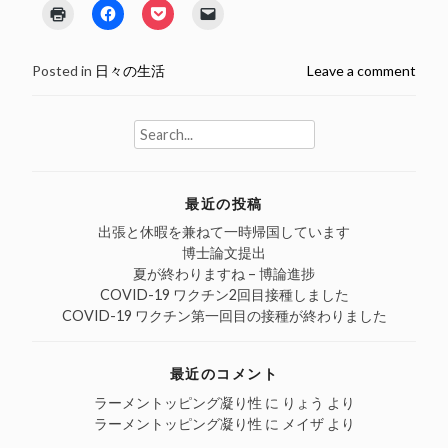
ク
Facebook
ク
ク
リ
で
リ
リ
ッ
共
ッ
ッ
ク
有
ク
ク
し
す
し
し
Posted in
日々の生活
Leave a comment
て
る
て
て
印
に
Pocket
友
刷
は
で
達
(新
ク
シ
に
し
リ
ェ
メ
Search
い
ッ
ア
ー
for:
ウ
ク
(新
ル
ィ
し
し
で
ン
て
い
リ
ド
く
ウ
ン
最近の投稿
ウ
だ
ィ
ク
で
さ
ン
を
開
い
ド
送
出張と休暇を兼ねて一時帰国しています
き
(新
ウ
信
博士論文提出
ま
し
で
(新
す)
い
開
し
夏が終わりますね – 博論進捗
ウ
き
い
COVID-19 ワクチン2回目接種しました
ィ
ま
ウ
ン
す)
ィ
COVID-19 ワクチン第一回目の接種が終わりました
ド
ン
ウ
ド
で
ウ
開
で
最近のコメント
き
開
ま
き
す)
ま
ラーメントッピング凝り性
に
りょう
より
す)
ラーメントッピング凝り性
に
メイザ
より