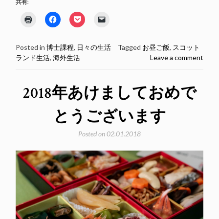
が
共有:
炊
ク
Facebook
ク
ク
け
リ
で
リ
リ
ッ
共
ッ
ッ
る
ク
有
ク
ク
し
す
し
し
弁
Posted in
博士課程
,
日々の生活
Tagged
お昼ご飯
,
スコット
て
る
て
て
印
に
Pocket
友
ランド生活
,
海外生活
Leave a comment
当
刷
は
で
達
(新
ク
シ
に
箱
し
リ
ェ
メ
い
ッ
ア
ー
が
2018年あけましておめで
ウ
ク
(新
ル
も
ィ
し
し
で
ン
て
い
リ
の
ド
く
ウ
ン
とうございます
ウ
だ
ィ
ク
す
で
さ
ン
を
開
い
ド
送
ご
き
(新
ウ
信
Posted on
02.01.2018
ま
し
で
(新
く
す)
い
開
し
ウ
き
い
便
ィ
ま
ウ
利
ン
す)
ィ
ド
ン
だ
ウ
ド
で
ウ
っ
開
で
き
開
た”
ま
き
す)
ま
す)