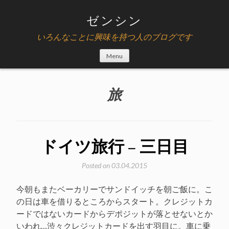
Skip
to
ゼンシン
content
いろんなことに興味を持つ人のブログです
Menu
旅
ドイツ旅行 – 三日目
Posted on
03.04.2015
今朝もまたベーカリーでサンドイッチを朝ご飯に。こ
の日は車を借りるところからスタート。クレジットカ
ードではないカードからデポジットが落とせないとか
いわれ…渋々クレジットカードを出す羽目に。車に乗