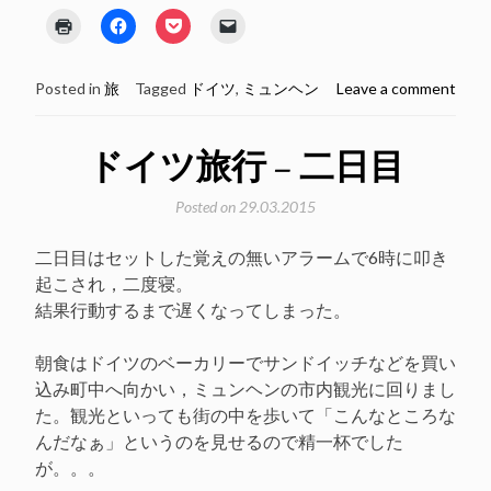
ク
Facebook
ク
ク
リ
で
リ
リ
ッ
共
ッ
ッ
ク
有
ク
ク
し
す
し
し
Posted in
旅
Tagged
ドイツ
,
ミュンヘン
Leave a comment
て
る
て
て
印
に
Pocket
友
刷
は
で
達
(新
ク
シ
に
し
リ
ェ
メ
ドイツ旅行 – 二日目
い
ッ
ア
ー
ウ
ク
(新
ル
ィ
し
し
で
Posted on
29.03.2015
ン
て
い
リ
ド
く
ウ
ン
ウ
だ
ィ
ク
で
さ
ン
を
二日目はセットした覚えの無いアラームで6時に叩き
開
い
ド
送
き
(新
ウ
信
起こされ，二度寝。
ま
し
で
(新
す)
い
開
し
結果行動するまで遅くなってしまった。
ウ
き
い
ィ
ま
ウ
ン
す)
ィ
朝食はドイツのベーカリーでサンドイッチなどを買い
ド
ン
ウ
ド
込み町中へ向かい，ミュンヘンの市内観光に回りまし
で
ウ
開
で
た。観光といっても街の中を歩いて「こんなところな
き
開
ま
き
んだなぁ」というのを見せるので精一杯でした
す)
ま
す)
が。。。