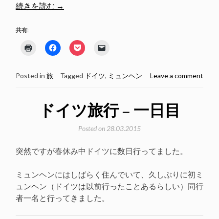
“ド
続きを読む
→
イ
ツ
共有:
旅
ク
Facebook
ク
ク
行
リ
で
リ
リ
ッ
共
ッ
ッ
–
ク
有
ク
ク
し
す
し
し
二
Posted in
旅
Tagged
ドイツ
,
ミュンヘン
Leave a comment
て
る
て
て
印
に
Pocket
友
日
刷
は
で
達
(新
ク
シ
に
目”
し
リ
ェ
メ
ドイツ旅行 – 一日目
い
ッ
ア
ー
ウ
ク
(新
ル
ィ
し
し
で
Posted on
28.03.2015
ン
て
い
リ
ド
く
ウ
ン
ウ
だ
ィ
ク
で
さ
ン
を
突然ですが春休み中ドイツに数日行ってました。
開
い
ド
送
き
(新
ウ
信
ま
し
で
(新
す)
い
開
し
ミュンヘンにはしばらく住んでいて、久しぶりに初ミ
ウ
き
い
ュンヘン（ドイツは以前行ったことあるらしい）同行
ィ
ま
ウ
ン
す)
ィ
者一名と行ってきました。
ド
ン
ウ
ド
で
ウ
開
で