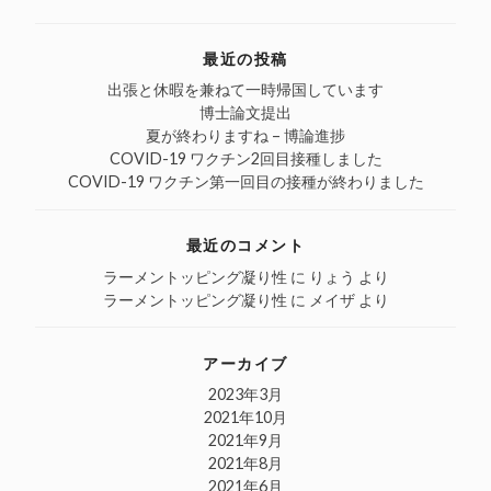
for:
ウ
ク
(新
ル
ィ
し
し
で
ン
て
い
リ
ド
く
ウ
ン
最近の投稿
ウ
だ
ィ
ク
で
さ
ン
を
開
い
ド
送
出張と休暇を兼ねて一時帰国しています
き
(新
ウ
信
博士論文提出
ま
し
で
(新
す)
い
開
し
夏が終わりますね – 博論進捗
ウ
き
い
COVID-19 ワクチン2回目接種しました
ィ
ま
ウ
ン
す)
ィ
COVID-19 ワクチン第一回目の接種が終わりました
ド
ン
ウ
ド
で
ウ
開
で
最近のコメント
き
開
ま
き
す)
ま
ラーメントッピング凝り性
に
りょう
より
す)
ラーメントッピング凝り性
に
メイザ
より
アーカイブ
2023年3月
2021年10月
2021年9月
2021年8月
2021年6月