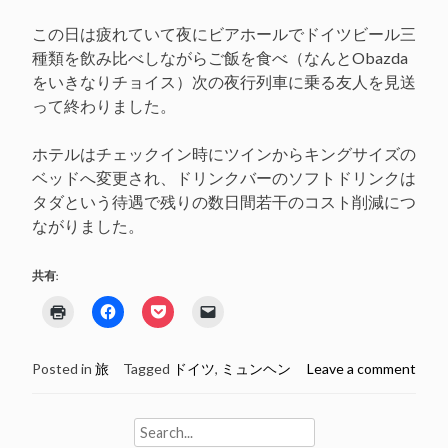
この日は疲れていて夜にビアホールでドイツビール三
種類を飲み比べしながらご飯を食べ（なんとObazda
をいきなりチョイス）次の夜行列車に乗る友人を見送
って終わりました。
ホテルはチェックイン時にツインからキングサイズの
ベッドへ変更され、ドリンクバーのソフトドリンクは
タダという待遇で残りの数日間若干のコスト削減につ
ながりました。
共有:
ク
Facebook
ク
ク
リ
で
リ
リ
ッ
共
ッ
ッ
ク
有
ク
ク
し
す
し
し
Posted in
旅
Tagged
ドイツ
,
ミュンヘン
Leave a comment
て
る
て
て
印
に
Pocket
友
刷
は
で
達
(新
ク
シ
に
し
リ
ェ
メ
Search
い
ッ
ア
ー