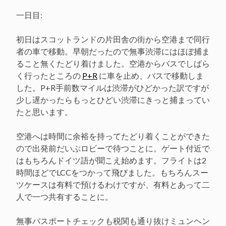
き
開
ま
き
一日目:
す)
ま
す)
初日はスコットランドの片田舎の街から空港まで同行
者の車で移動。早朝だったので無事渋滞にはほぼ捕ま
ること無くたどり着けました。空港からバスでしばら
く行ったところの
P+R
に車を止め、バスで移動しま
した。P+R手前数マイルは渋滞がひどかった訳ですが
少し遅かったらもっとひどい渋滞にきっと捕まってい
たと思います。
空港へは時間に余裕を持ってたどり着くことができた
ので出発前だいぶロビーで待つことに。ゲート付近で
はもちろんドイツ語が聞こえ始めます。フライトは2
時間ほどでLCCをつかって飛びました。もちろんスー
ツケースは有料で預けるわけですが、有料とあって二
人で一つ共有することに。
無事パスポートチェックも税関も通り抜けミュンヘン