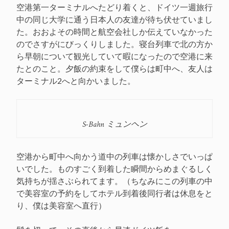
空港第一ターミナルへたどり着くと、ドイツ一週旅行
中の同じ大学に通う日本人の友達が待ち伏せていまし
た。おおよその時間と航空会社しか伝えていなかった
のでさすがにびっくりしました。寝台列車で北の方か
ら早朝について観光していて暇になったので空港に来
たとのこと。夕飯の約束をして僕らは町中へ、友人は
ターミナル2へと向かいました。
S-Bahn ミュンヘン
空港から町中へ向かう道中の列車は懐かしさでいっぱ
いでした。ものすごく到着した瞬間からめまぐるしく
気持ちが揺さぶられてます。（ちなみにこの列車の中
で美容室の予約をしてホテル到着後同行者は休息をと
り、僕は美容室へ直行）