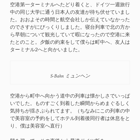
空港第一ターミナルへたどり着くと、ドイツ一週旅行
中の同じ大学に通う日本人の友達が待ち伏せていまし
た。おおよその時間と航空会社しか伝えていなかった
のでさすがにびっくりしました。寝台列車で北の方か
ら早朝について観光していて暇になったので空港に来
たとのこと。夕飯の約束をして僕らは町中へ、友人は
ターミナル2へと向かいました。
S-Bahn ミュンヘン
空港から町中へ向かう道中の列車は懐かしさでいっぱ
いでした。ものすごく到着した瞬間からめまぐるしく
気持ちが揺さぶられてます。（ちなみにこの列車の中
で美容室の予約をしてホテル到着後同行者は休息をと
り、僕は美容室へ直行）