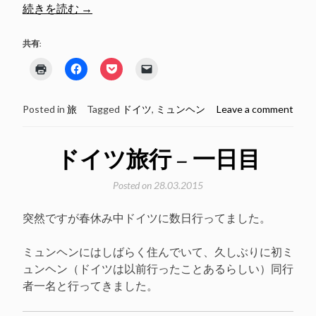
“ド
続きを読む
→
イ
ツ
共有:
旅
ク
Facebook
ク
ク
行
リ
で
リ
リ
ッ
共
ッ
ッ
–
ク
有
ク
ク
し
す
し
し
二
Posted in
旅
Tagged
ドイツ
,
ミュンヘン
Leave a comment
て
る
て
て
印
に
Pocket
友
日
刷
は
で
達
(新
ク
シ
に
目”
し
リ
ェ
メ
ドイツ旅行 – 一日目
い
ッ
ア
ー
ウ
ク
(新
ル
ィ
し
し
で
Posted on
28.03.2015
ン
て
い
リ
ド
く
ウ
ン
ウ
だ
ィ
ク
で
さ
ン
を
突然ですが春休み中ドイツに数日行ってました。
開
い
ド
送
き
(新
ウ
信
ま
し
で
(新
す)
い
開
し
ミュンヘンにはしばらく住んでいて、久しぶりに初ミ
ウ
き
い
ュンヘン（ドイツは以前行ったことあるらしい）同行
ィ
ま
ウ
ン
す)
ィ
者一名と行ってきました。
ド
ン
ウ
ド
で
ウ
開
で