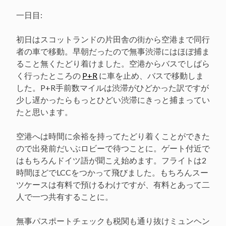
き
開
ま
き
一日目:
す)
ま
す)
初日はスコットランドの片田舎の街から空港まで同行
者の車で移動。早朝だったので無事渋滞にはほぼ捕ま
ること無くたどり着けました。空港からバスでしばら
く行ったところの
P+R
に車を止め、バスで移動しま
した。P+R手前数マイルは渋滞がひどかった訳ですが
少し遅かったらもっとひどい渋滞にきっと捕まってい
たと思います。
空港へは時間に余裕を持ってたどり着くことができた
ので出発前だいぶロビーで待つことに。ゲート付近で
はもちろんドイツ語が聞こえ始めます。フライトは2
時間ほどでLCCをつかって飛びました。もちろんスー
ツケースは有料で預けるわけですが、有料とあって二
人で一つ共有することに。
無事パスポートチェックも税関も通り抜けミュンヘン