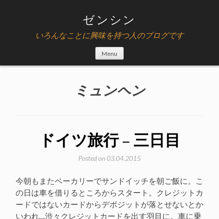
Skip
to
ゼンシン
content
いろんなことに興味を持つ人のブログです
Menu
ミュンヘン
ドイツ旅行 – 三日目
Posted on
03.04.2015
今朝もまたベーカリーでサンドイッチを朝ご飯に。こ
の日は車を借りるところからスタート。クレジットカ
ードではないカードからデポジットが落とせないとか
いわれ…渋々クレジットカードを出す羽目に。車に乗