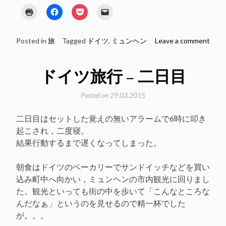
ク
Facebook
ク
ク
リ
で
リ
リ
ッ
共
ッ
ッ
ク
有
ク
ク
し
す
し
し
Posted in
旅
Tagged
ドイツ
,
ミュンヘン
Leave a comment
て
る
て
て
印
に
Pocket
友
刷
は
で
達
(新
ク
シ
に
し
リ
ェ
メ
ドイツ旅行 – 二日目
い
ッ
ア
ー
ウ
ク
(新
ル
ィ
し
し
で
Posted on
29.03.2015
ン
て
い
リ
ド
く
ウ
ン
ウ
だ
ィ
ク
で
さ
ン
を
二日目はセットした覚えの無いアラームで6時に叩き
開
い
ド
送
き
(新
ウ
信
起こされ，二度寝。
ま
し
で
(新
す)
い
開
し
結果行動するまで遅くなってしまった。
ウ
き
い
ィ
ま
ウ
ン
す)
ィ
朝食はドイツのベーカリーでサンドイッチなどを買い
ド
ン
ウ
ド
込み町中へ向かい，ミュンヘンの市内観光に回りまし
で
ウ
開
で
た。観光といっても街の中を歩いて「こんなところな
き
開
ま
き
んだなぁ」というのを見せるので精一杯でした
す)
ま
す)
が。。。