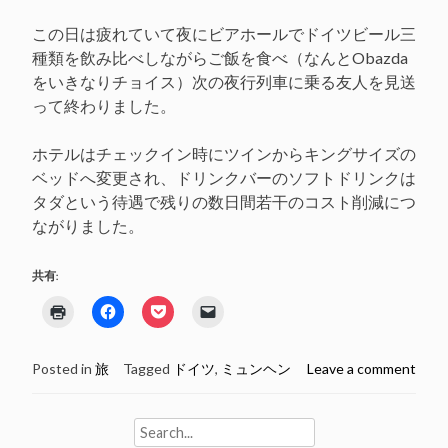
この日は疲れていて夜にビアホールでドイツビール三
種類を飲み比べしながらご飯を食べ（なんとObazda
をいきなりチョイス）次の夜行列車に乗る友人を見送
って終わりました。
ホテルはチェックイン時にツインからキングサイズの
ベッドへ変更され、ドリンクバーのソフトドリンクは
タダという待遇で残りの数日間若干のコスト削減につ
ながりました。
共有:
ク
Facebook
ク
ク
リ
で
リ
リ
ッ
共
ッ
ッ
ク
有
ク
ク
し
す
し
し
Posted in
旅
Tagged
ドイツ
,
ミュンヘン
Leave a comment
て
る
て
て
印
に
Pocket
友
刷
は
で
達
(新
ク
シ
に
し
リ
ェ
メ
Search
い
ッ
ア
ー