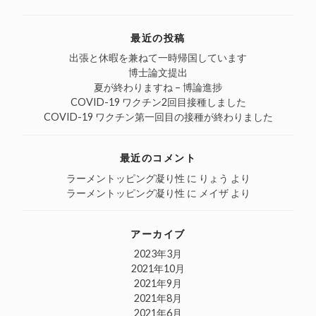
for:
ウ
ク
(新
ル
ィ
し
し
で
ン
て
い
リ
ド
く
ウ
ン
最近の投稿
ウ
だ
ィ
ク
で
さ
ン
を
開
い
ド
送
出張と休暇を兼ねて一時帰国しています
き
(新
ウ
信
博士論文提出
ま
し
で
(新
す)
い
開
し
夏が終わりますね – 博論進捗
ウ
き
い
COVID-19 ワクチン2回目接種しました
ィ
ま
ウ
ン
す)
ィ
COVID-19 ワクチン第一回目の接種が終わりました
ド
ン
ウ
ド
で
ウ
開
で
最近のコメント
き
開
ま
き
す)
ま
ラーメントッピング凝り性
に
りょう
より
す)
ラーメントッピング凝り性
に
メイザ
より
アーカイブ
2023年3月
2021年10月
2021年9月
2021年8月
2021年6月