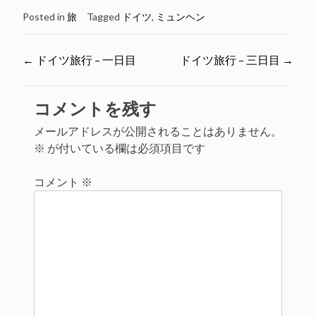
ク
有
ク
ク
し
す
し
し
Posted in
旅
Tagged
ドイツ
,
ミュンヘン
て
る
て
て
印
に
Pocket
友
刷
は
で
達
(新
ク
シ
に
し
リ
ェ
メ
Post
←
ドイツ旅行 – 一日目
ドイツ旅行 – 三日目
→
い
ッ
ア
ー
ウ
ク
(新
ル
ィ
し
し
で
navigation
ン
て
い
リ
ド
く
ウ
ン
コメントを残す
ウ
だ
ィ
ク
で
さ
ン
を
メールアドレスが公開されることはありません。
開
い
ド
送
き
(新
ウ
信
※
が付いている欄は必須項目です
ま
し
で
(新
す)
い
開
し
ウ
き
い
ィ
ま
ウ
コメント
※
ン
す)
ィ
ド
ン
ウ
ド
で
ウ
開
で
き
開
ま
き
す)
ま
す)