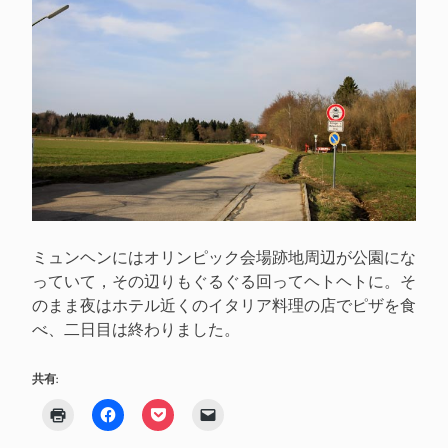
ミュンヘンにはオリンピック会場跡地周辺が公園にな
っていて，その辺りもぐるぐる回ってヘトヘトに。そ
のまま夜はホテル近くのイタリア料理の店でピザを食
べ、二日目は終わりました。
共有:
ク
Facebook
ク
ク
リ
で
リ
リ
ッ
共
ッ
ッ