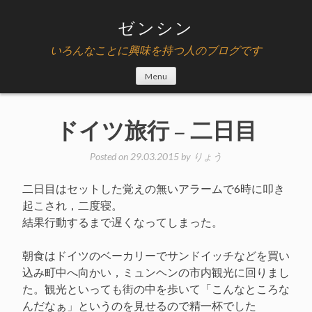
Skip
to
ゼンシン
content
いろんなことに興味を持つ人のブログです
Menu
ドイツ旅行 – 二日目
Posted on
29.03.2015
by
りょう
二日目はセットした覚えの無いアラームで6時に叩き
起こされ，二度寝。
結果行動するまで遅くなってしまった。
朝食はドイツのベーカリーでサンドイッチなどを買い
込み町中へ向かい，ミュンヘンの市内観光に回りまし
た。観光といっても街の中を歩いて「こんなところな
んだなぁ」というのを見せるので精一杯でした