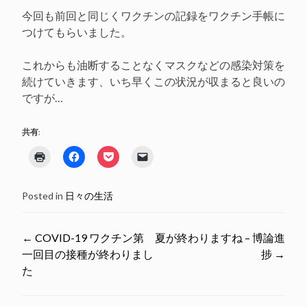
今回も前回と同じくワクチンの記録をワクチン手帳に
つけてもらいました。
これからも油断することなくマスクなどの感染対策を
続けていきます、いち早くこの状況が収まると良いの
ですが…
共有:
ク
Facebook
ク
ク
リ
で
リ
リ
ッ
共
ッ
ッ
ク
有
ク
ク
し
す
し
し
Posted in
日々の生活
て
る
て
て
印
に
Pocket
友
刷
は
で
達
(新
ク
シ
に
し
リ
ェ
メ
Post
←
COVID-19 ワクチン第
夏が終わりますね – 博論進
い
ッ
ア
ー
ウ
ク
(新
ル
一回目の接種が終わりまし
捗
→
ィ
し
し
で
navigation
た
ン
て
い
リ
ド
く
ウ
ン
ウ
だ
ィ
ク
で
さ
ン
を
開
い
ド
送