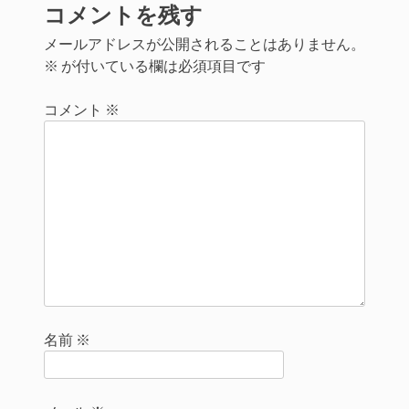
コメントを残す
き
(新
ウ
信
ま
し
で
(新
す)
い
開
し
メールアドレスが公開されることはありません。
ウ
き
い
ィ
ま
ウ
※
が付いている欄は必須項目です
ン
す)
ィ
ド
ン
ウ
ド
で
ウ
コメント
※
開
で
き
開
ま
き
す)
ま
す)
名前
※